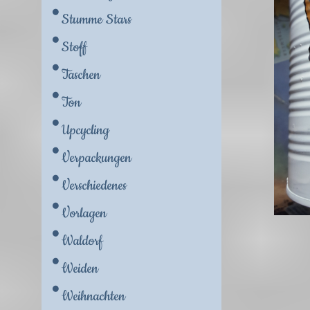
Stumme Stars
Stoff
Taschen
Ton
Upcycling
Verpackungen
Verschiedenes
Vorlagen
Waldorf
Weiden
Weihnachten