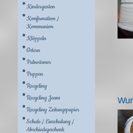
Kindergarten
Konfirmation /
Kommunion
Klöppeln
Ostern
Pulswärmer
Puppen
Recycling
Recycling Jeans
Wur
Recycling Zeitungspapier
Schule / Einschulung /
Abschiedsgeschenk