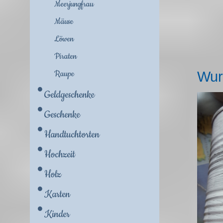
Meerjungfrau
Mäuse
Löwen
Piraten
Raupe
Wur
Geldgeschenke
Geschenke
Handtuchtorten
Hochzeit
Holz
Karten
Kinder