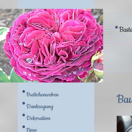
Baste
Brettchenweben
Bau
Danksagung
Dekoration
Fimo