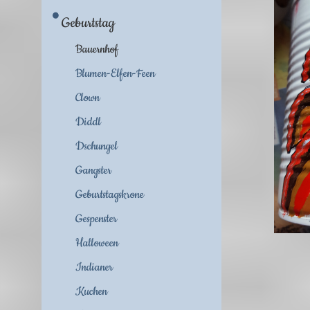
Geburtstag
Bauernhof
Blumen-Elfen-Feen
Clown
Diddl
Dschungel
Gangster
Geburtstagskrone
Gespenster
Halloween
Indianer
Kuchen