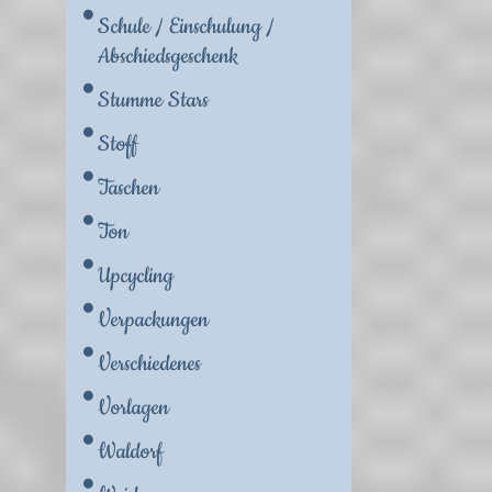
Schule / Einschulung /
Abschiedsgeschenk
Stumme Stars
Stoff
Taschen
Ton
Upcycling
Verpackungen
Verschiedenes
Vorlagen
Waldorf