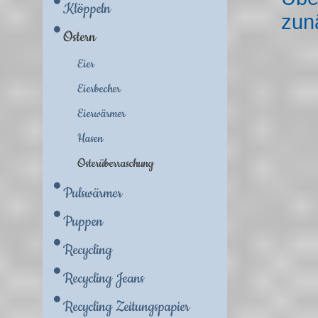
Klöppeln
zun
Ostern
Eier
Eierbecher
Eierwärmer
Hasen
Osterüberraschung
Pulswärmer
Puppen
Recycling
Recycling Jeans
Recycling Zeitungspapier