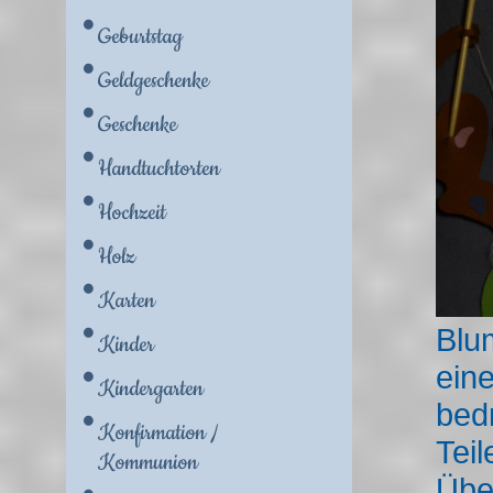
Geburtstag
Geldgeschenke
Geschenke
Handtuchtorten
Hochzeit
Holz
Karten
Blu
Kinder
ein
Kindergarten
bed
Konfirmation /
Tei
Kommunion
Übe