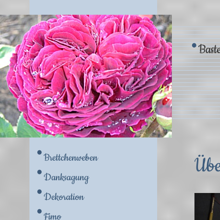
Baste
Brettchenweben
Übe
Danksagung
Dekoration
Fimo