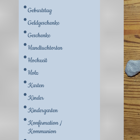
Geburtstag
Geldgeschenke
Geschenke
Handtuchtorten
Hochzeit
Holz
Karten
Kinder
Kindergarten
Konfirmation /
Kommunion