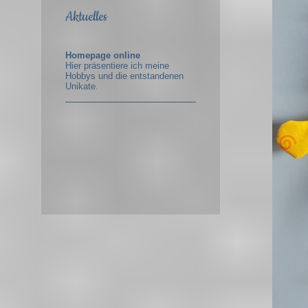
Aktuelles
Homepage online
Hier präsentiere ich meine
Hobbys und die entstandenen
Unikate.