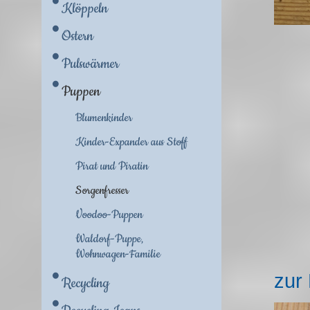
Klöppeln
Ostern
Pulswärmer
Puppen
Blumenkinder
Kinder-Expander aus Stoff
Pirat und Piratin
Sorgenfresser
Voodoo-Puppen
Waldorf-Puppe,
Wohnwagen-Familie
zur
Recycling