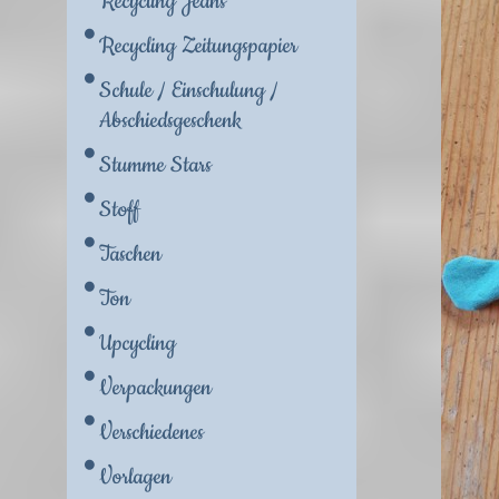
Recycling Jeans
Recycling Zeitungspapier
Schule / Einschulung /
Abschiedsgeschenk
Stumme Stars
Stoff
Taschen
Ton
Upcycling
Verpackungen
Verschiedenes
Vorlagen