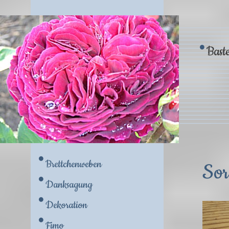
Baste
Brettchenweben
Sor
Danksagung
Dekoration
Fimo