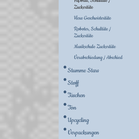
Fußball, Schultüte /
Zuckertüte
Hexe Geschwistertüte
Roboter, Schultüte /
Zuckertüte
Musikschule Zuckertüte
Verabschiedung / Abschied
Stumme Stars
Stoff
Taschen
Ton
Upcycling
Verpackungen