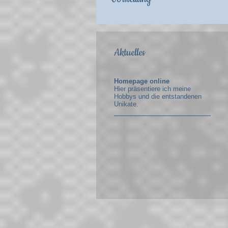
Aktuelles
Homepage online
Hier präsentiere ich meine
Hobbys und die entstandenen
Unikate.