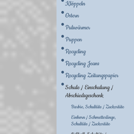
Klöppeln
Ostern
Pulswärmer
Puppen
Recycling
Recycling Jeans
Recycling Zeitungspapier
Schule / Einschulung /
Abschiedsgeschenk
Barbie, Schultüte / Zuckertüte
Einhorn / Schmetterlinge,
Schultüte / Zuckertüte