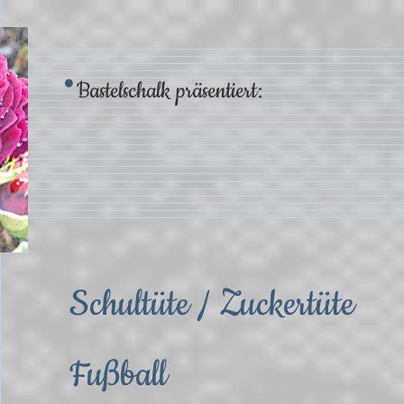
Bastelschalk präsentiert:
Schultüte / Zuckertüte
Fußball