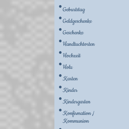
Geburtstag
Geldgeschenke
Geschenke
Handtuchtorten
Hochzeit
Holz
Karten
Kinder
Kindergarten
Konfirmation /
Kommunion