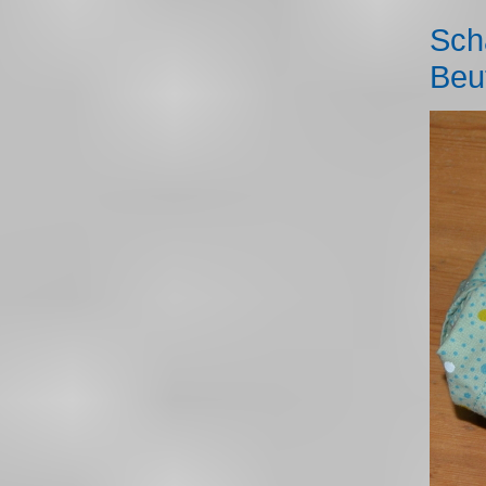
Scha
Beu