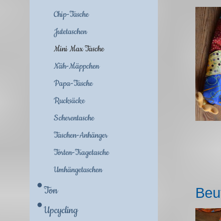
Chip-Tasche
Jutetaschen
Mini Max Tasche
Näh-Mäppchen
Papa-Tasche
Rucksäcke
Scherentasche
Taschen-Anhänger
Torten-Tragetasche
Umhängetaschen
Ton
Beut
Upcycling