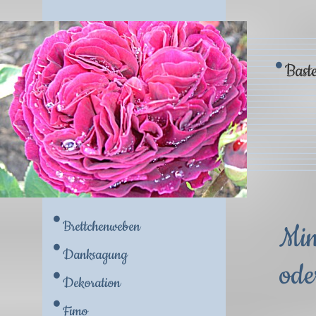
Baste
Brettchenweben
M
Danksagung
ode
Dekoration
Fimo