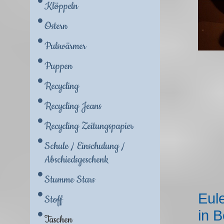
Klöppeln
Ostern
Pulswärmer
Puppen
Recycling
Recycling Jeans
Recycling Zeitungspapier
Schule / Einschulung /
Abschiedsgeschenk
Stumme Stars
Eul
Stoff
in B
Taschen