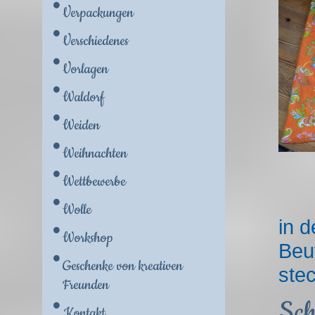
Verpackungen
Verschiedenes
Vorlagen
Waldorf
Weiden
Weihnachten
Wettbewerbe
Wolle
in 
Workshop
Beut
Geschenke von kreativen
ste
Freunden
Sch
Kontakt