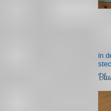
in 
ste
Blu