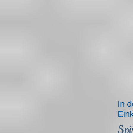
In d
Ein
Spi