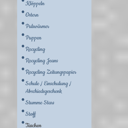
Klöppeln
Ostern
Pulswärmer
Puppen
Recycling
Recycling Jeans
Recycling Zeitungspapier
Schule / Einschulung /
Abschiedsgeschenk
Stumme Stars
Stoff
Taschen