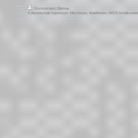
Druckversion
|
Sitemap
© Bastelschalk Impressum: Elke Kerper, Waldfrieden, 58579 Schalksmühl