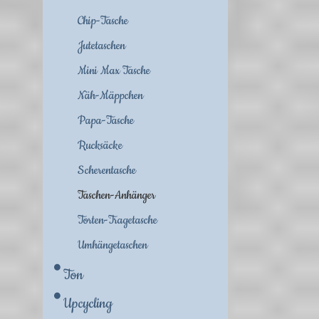
Chip-Tasche
Jutetaschen
Mini Max Tasche
Näh-Mäppchen
Papa-Tasche
Rucksäcke
Scherentasche
Taschen-Anhänger
Torten-Tragetasche
Umhängetaschen
Ton
Upcycling