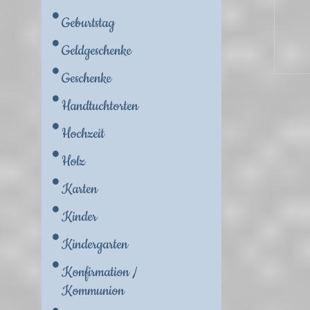
Geburtstag
Geldgeschenke
Geschenke
Handtuchtorten
Hochzeit
Holz
Karten
Kinder
Kindergarten
Konfirmation /
Kommunion