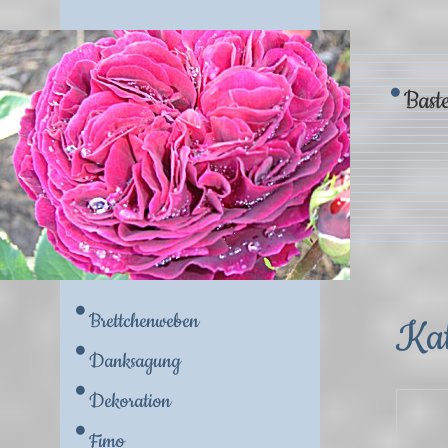
Baste
Brettchenweben
Ka
Danksagung
Dekoration
Fimo