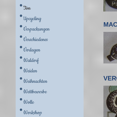
Ton
Upcycling
MAC
Verpackungen
Verschiedenes
Vorlagen
Waldorf
Weiden
VER
Weihnachten
Wettbewerbe
Wolle
Workshop