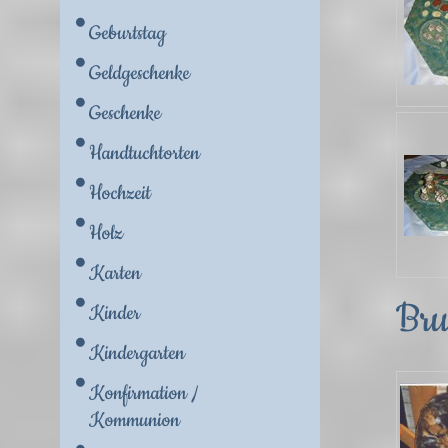
Geburtstag
Geldgeschenke
Geschenke
Handtuchtorten
Hochzeit
Holz
Karten
Br
Kinder
Kindergarten
Konfirmation /
Kommunion