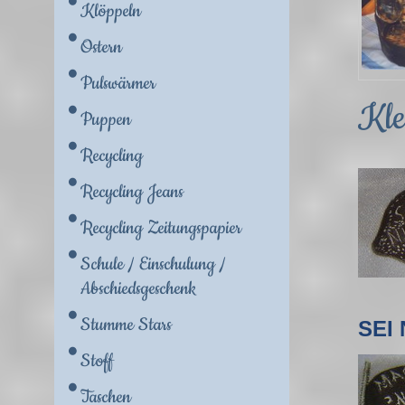
Klöppeln
Ostern
Pulswärmer
Kle
Puppen
Recycling
Recycling Jeans
Recycling Zeitungspapier
Schule / Einschulung /
Abschiedsgeschenk
Stumme Stars
SEI
Stoff
Taschen