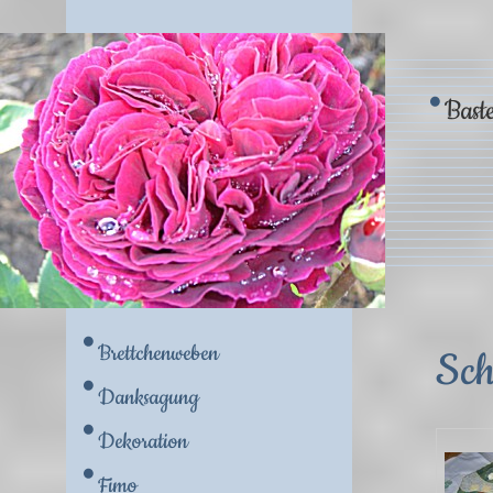
Baste
Brettchenweben
Sch
Danksagung
Dekoration
Fimo