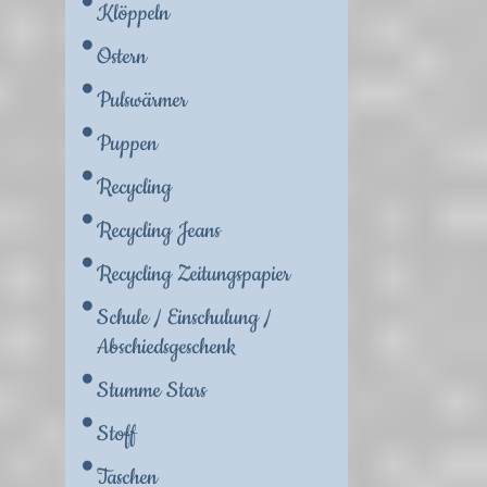
Klöppeln
Ostern
Pulswärmer
Puppen
Recycling
Recycling Jeans
Recycling Zeitungspapier
Schule / Einschulung /
Abschiedsgeschenk
Stumme Stars
Stoff
Taschen