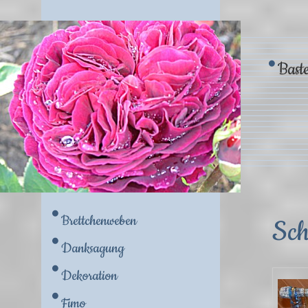
Baste
Brettchenweben
Sch
Danksagung
Dekoration
Fimo