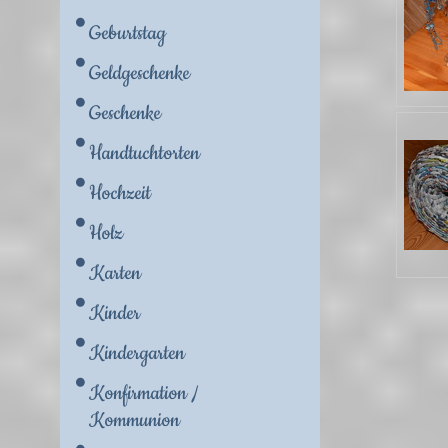
Geburtstag
Geldgeschenke
Geschenke
Handtuchtorten
Hochzeit
Holz
Karten
Kinder
Kindergarten
Konfirmation /
Kommunion