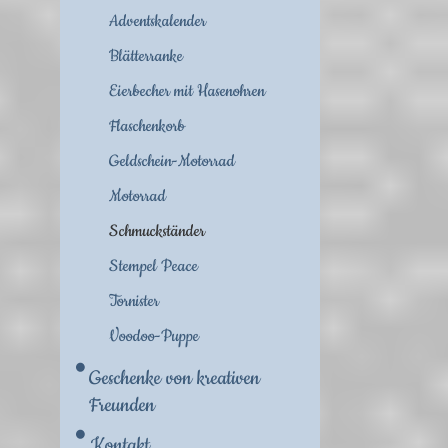
Adventskalender
Blätterranke
Eierbecher mit Hasenohren
Flaschenkorb
Geldschein-Motorrad
Motorrad
Schmuckständer
Stempel Peace
Tornister
Voodoo-Puppe
Geschenke von kreativen
Freunden
Kontakt